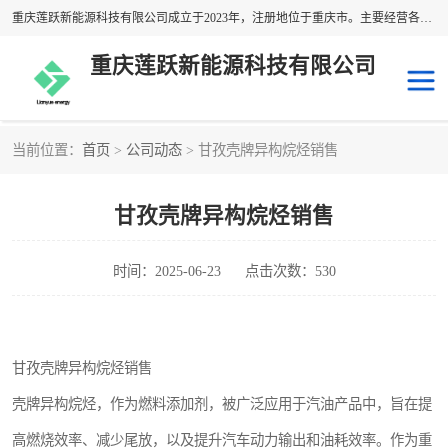
重庆莲跃新能源科技有限公司成立于2023年，注册地位于重庆市。主要经营各种溶剂油产品；经营范围包括：专业保洁、清洗、消毒服务，化工产品销售，建筑装饰材料销售，日用百货销售，橡胶制品销售，塑料制品销售，金属材料销售，五金产品零售，电工仪器仪表销售，通讯设备销售，办公用品销售，电子产品销售，石油制品销售，润滑油销售，技术进出口，货物进出口，电子元器件与机电组件设备销售等。
重庆莲跃新能源科技有限公司
当前位置：
首页
>
公司动态
> 甘孜壳牌异构烷烃销售
异构烷烃溶剂
日本出光异构烷烃
甘孜壳牌异构烷烃销售
韩国GS异构烷烃
国产异构烷烃
埃克森美孚异构烷烃
壳牌异构烷烃
时间：2025-06-23
点击次数：530
脱芳烃溶剂
埃克森美孚D系列
甘孜壳牌异构烷烃销售
国产脱芳烃
正构烷烃溶剂
壳牌异构烷烃，作为燃料添加剂，被广泛应用于汽油产品中，旨在提
日本JX
国产正构烷烃
高燃烧效率、减少尾放，以及提升汽车动力输出和油耗效率。作为重