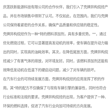
芳烃溶剂
美孚芳烃
庆莲跃新能源科技有限公司的合作伙伴，我们引入了壳牌异构烷烃产
品，并在市场销售中得到了认可。不仅如此，在范围内，我们与壳牌
国产芳烃
工业清洗剂
公司保持着紧密的合作关系，确保产品质量和供应链的稳定性。
油性清洗剂
水性清洗剂
壳牌异构烷烃作为一种*特的燃料添加剂，具有多重优势。**，通过
粉末清洗剂
稀释剂
优化燃烧过程，它可以显著提高发动机的效率，使车辆在提升动力输
出的同时，实现高的油耗效率。其次，在降低尾放方面，壳牌异构烷
萃取剂
烃减少了有害气体的排放，对环境友好。同时，该燃料添加剂还能有
效降低发动机在低温下的硬启动问题，减少了对车辆的损坏。
在汽车行业的可持续发展方面，壳牌异构烷烃的应用发挥了积的作
用。其*特的配方不仅确保了与现有车辆引擎的兼容性，同时也符合
行业标准和法规的要求。壳牌异构烷烃的出现，为客户提供了一种、
环保的燃料选择，促进了汽车行业向加可持续的方向发展。