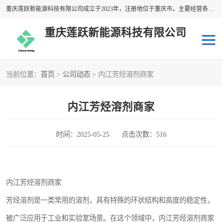
重庆莲跃新能源科技有限公司成立于2023年，注册地位于重庆市。主要经营各种溶剂油产品；经营范围包括：专业保洁、清洗、消毒服务，化工产品销售，建筑装饰材料销售，日用百货销售，橡胶制品销售，塑料制品销售，金属材料销售，五金产品零售，电工仪器仪表销售，通讯设备销售，办公用品销售，电子产品销售，石油制品销售，润滑油销售，技术进出口，货物进出口，电子元器件与机电组件设备销售等。
重庆莲跃新能源科技有限公司
当前位置：
首页
>
公司动态
> 内江芳烃溶剂商家
异构烷烃溶剂
日本出光异构烷烃
内江芳烃溶剂商家
韩国GS异构烷烃
国产异构烷烃
埃克森美孚异构烷烃
壳牌异构烷烃
时间：2025-05-25
点击次数：516
脱芳烃溶剂
埃克森美孚D系列
内江芳烃溶剂商家
国产脱芳烃
正构烷烃溶剂
芳烃溶剂是一类常用的溶剂，具有特殊的环状结构和高度的稳定性，
日本JX
国产正构烷烃
被广泛应用于工业和实验室场景。在这个领域中，内江芳烃溶剂商家