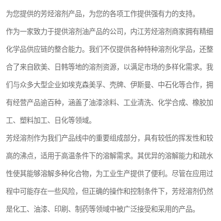
芳烃溶剂
美孚芳烃
为您提供的芳烃溶剂产品，为您的各项工作提供强有力的支持。
作为一家致力于提供溶剂油产品的公司，内江芳烃溶剂商家拥有精细
国产芳烃
工业清洗剂
化学品供应链的整合能力。我们不仅提供各种特种溶剂化学品，还整
油性清洗剂
水性清洗剂
合了来自欧美、日韩等地的溶剂资源，以满足市场的多样化需求。我
粉末清洗剂
稀释剂
们与众多大型企业如埃克森美孚、壳牌、伊斯曼、中石化等合作，拥
有经营产品逾百种，涵盖了油漆涂料、工业清洗、化学合成、橡胶加
萃取剂
工、塑料加工、日化等领域。
芳烃溶剂作为我们产品线中的重要组成部分，具有较低的挥发性和较
高的沸点，适用于高温条件下的溶解需求。其优异的溶解能力和疏水
性使其能够溶解多种化合物，为工业生产提供了便利。尽管在应用过
程中可能存在一些风险，但正确的操作和控制条件下，芳烃溶剂仍然
是化工、油漆、印刷、制药等领域中被广泛接受和采用的产品。