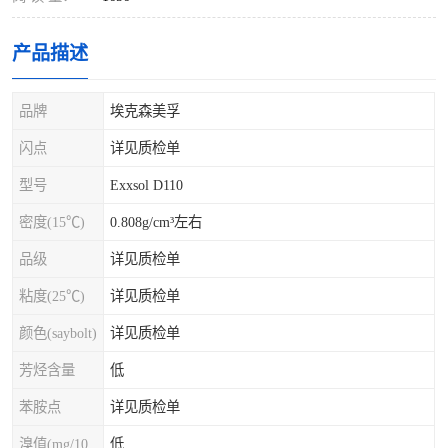
产品描述
品牌
埃克森美孚
闪点
详见质检单
型号
Exxsol D110
密度(15℃)
0.808g/cm³左右
品级
详见质检单
粘度(25℃)
详见质检单
颜色(saybolt)
详见质检单
芳烃含量
低
苯胺点
详见质检单
溴值(mg/100g)
低