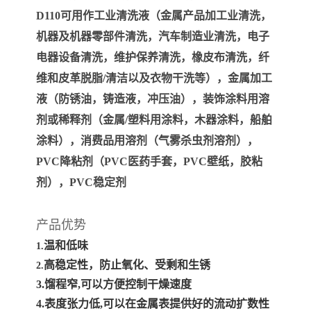
D110可用作工业清洗液（金属产品加工业清洗，
机器及机器零部件清洗，汽车制造业清洗，电子
电器设备清洗，维护保养清洗，橡皮布清洗，纤
维和皮革脱脂/清洁以及衣物干洗等），金属加工
液（防锈油，铸造液，冲压油），装饰涂料用溶
剂或稀释剂（金属/塑料用涂料，木器涂料，船舶
涂料），消费品用溶剂（气雾杀虫剂溶剂），
PVC降粘剂（PVC医药手套，PVC壁纸，胶粘
剂），PVC稳定剂
产品优势
温和低味
1.
高稳定性，防止氧化、受剩和生锈
2.
3.馏程窄,可以方便控制干燥速度
4.表度张力低,可以在金属表提供好的流动扩数性