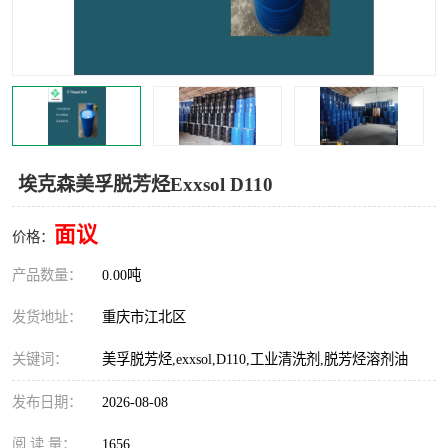
芳烃溶剂
美孚芳烃
国产芳烃
工业清洗剂
油性清洗剂
水性清洗剂
粉末清洗剂
稀释剂
埃克森美孚脱芳烃Exxsol D110
萃取剂
面议
价格：
产品数量：
0.00吨
发货地址：
重庆市江北区
关键词：
美孚脱芳烃,exxsol,D110,工业清洗剂,脱芳烃溶剂油
发布日期：
2026-08-08
阅 读 量：
1656