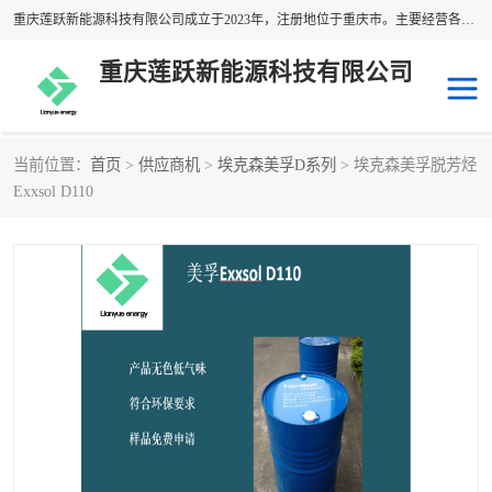
重庆莲跃新能源科技有限公司成立于2023年，注册地位于重庆市。主要经营各种溶剂油产品；经营范围包括：专业保洁、清洗、消毒服务，化工产品销售，建筑装饰材料销售，日用百货销售，橡胶制品销售，塑料制品销售，金属材料销售，五金产品零售，电工仪器仪表销售，通讯设备销售，办公用品销售，电子产品销售，石油制品销售，润滑油销售，技术进出口，货物进出口，电子元器件与机电组件设备销售等。
重庆莲跃新能源科技有限公司
当前位置：
首页
>
供应商机
>
埃克森美孚D系列
> 埃克森美孚脱芳烃
异构烷烃溶剂
日本出光异构烷烃
Exxsol D110
韩国GS异构烷烃
国产异构烷烃
埃克森美孚异构烷烃
壳牌异构烷烃
脱芳烃溶剂
埃克森美孚D系列
国产脱芳烃
正构烷烃溶剂
日本JX
国产正构烷烃