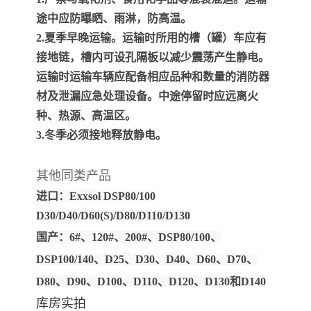
途中应防曝晒、雨淋，防高温。
2.夏季早晚运输。运输时所用的槽（罐）车应有
接地链，槽内可设孔隔板以减少震荡产生静电。
运输时运输车辆应配备相应品种和数量的消防器
材及泄漏应急处理设备。中途停留时应远离火
种、热源、高温区。
3.冬季必须接地释放静电。
其他同类产品
进口：Exxsol DSP80/100
D30/D40/D60(S)/D80/D110/D130
国产：6#、120#、200#、DSP80/100、
DSP100/140、D25、D30、D40、D60、D70、
D80、D90、D100、D110、D120、D130和D140
库房实拍