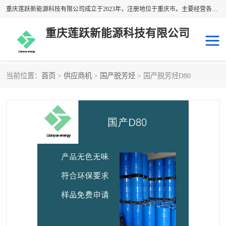
重庆莲跃新能源科技有限公司成立于2023年，注册地位于重庆市。主要经营各种溶剂油产品；经营范围包括：专业保洁、清洗、消毒服务，化工产品销售，建筑装饰材料销售，日用百货销售，橡胶制品销售，塑料制品销售，金属材料销售，五金产品零售，电工仪器仪表销售，通讯设备销售，办公用品销售，电子产品销售，石油制品销售，润滑油销售，技术进出口，货物进出口，电子元器件与机电组件设备销售等。
重庆莲跃新能源科技有限公司
当前位置：
首页
>
供应商机
>
国产脱芳烃
> 国产脱芳烃D80
异构烷烃溶剂
日本出光异构烷烃
韩国GS异构烷烃
国产异构烷烃
埃克森美孚异构烷烃
壳牌异构烷烃
脱芳烃溶剂
埃克森美孚D系列
国产脱芳烃
正构烷烃溶剂
日本JX
国产正构烷烃