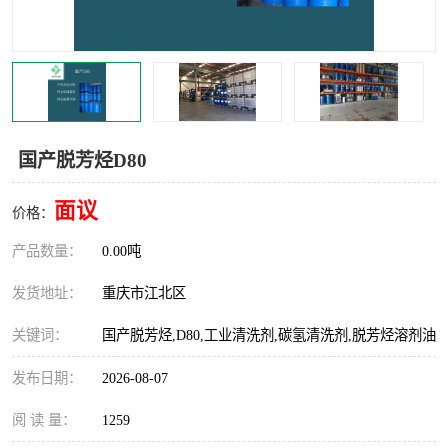
芳烃溶剂
美孚芳烃
国产芳烃
工业清洗剂
油性清洗剂
水性清洗剂
国产脱芳烃D80
粉末清洗剂
稀释剂
面议
价格：
萃取剂
产品数量：
0.00吨
发货地址：
重庆市江北区
关键词：
国产脱芳烃,D80,工业清洗剂,碳氢清洗剂,脱芳烃溶剂油
发布日期：
2026-08-07
阅 读 量：
1259