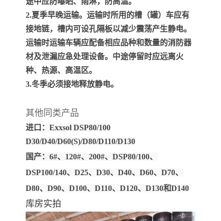
途中应防曝晒、雨淋，防高温。
2.夏季早晚运输。运输时所用的槽（罐）车应有
接地链，槽内可设孔隔板以减少震荡产生静电。
运输时运输车辆应配备相应品种和数量的消防器
材及泄漏应急处理设备。中途停留时应远离火
种、热源、高温区。
3.冬季必须接地释放静电。
其他同类产品
进口：Exxsol DSP80/100
D30/D40/D60(S)/D80/D110/D130
国产：6#、120#、200#、DSP80/100、
DSP100/140、D25、D30、D40、D60、D70、
D80、D90、D100、D110、D120、D130和D140
库房实拍