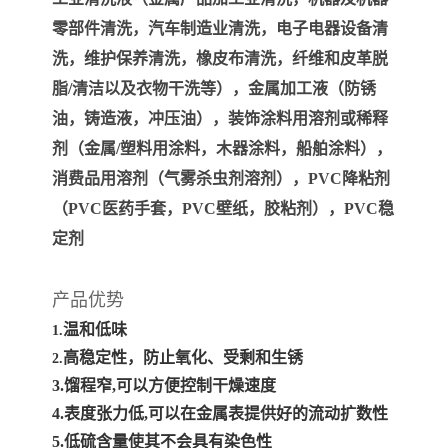
零部件清洗，汽车制造业清洗，电子电器设备清
洗，维护保养清洗，橡皮布清洗，纤维和皮革脱
脂/清洁以及衣物干洗等），金属加工液（防锈
油，铸造液，冲压油），装饰涂料用溶剂或稀释
剂（金属/塑料用涂料，木器涂料，船舶涂料），
消费品用溶剂（气雾杀虫剂溶剂），PVC降粘剂
（PVC医药手套，PVC壁纸，胶粘剂），PVC稳
定剂
产品优势
温和低味
1.
高稳定性，防止氧化、受剩和生锈
2.
3.馏程窄,可以方便控制干燥速度
4.表度张力低,可以在金属表提供好的流动扩数性
5.低硫含量使其不会具有染色性