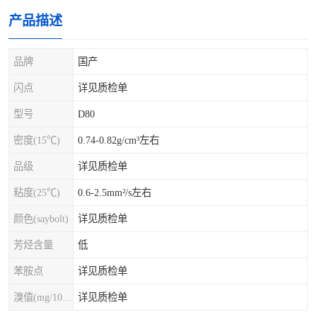
产品描述
品牌
国产
闪点
详见质检单
型号
D80
密度(15℃)
0.74-0.82g/cm³左右
品级
详见质检单
粘度(25℃)
0.6-2.5mm²/s左右
颜色(saybolt)
详见质检单
芳烃含量
低
苯胺点
详见质检单
溴值(mg/100g)
详见质检单